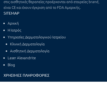
στις αισθητικές θεραπείες προέρχονται από εταιρείες brand,
είναι CE και έχουν έγκριση από το FDA Αμερικής.
SITEMAP
Αρχική
Η Ιατρός
Υπηρεσίες Δερματολογικού Ιατρείου
Κλινική Δερματολογία
Αισθητική Δερματολογία
Laser Alexandrite
Blog
ΧΡΉΣΙΜΕΣ ΠΛΗΡΟΦΟΡΊΕΣ
Επικοινωνία
Αυτός ο ιστότοπος χρησιμοποιεί cookies για την καλύτερη
Όροι Χρήσης
παροχή των υπηρεσιών του, και για την ανάλυση της
Τρόποι Πληρωμής & Αποστολής
επισκεψιμότητας. Με τη χρήση αυτού του ιστοτόπου,
αποδέχεστε τη χρήση των cookies.
Πολιτική απορρήτου