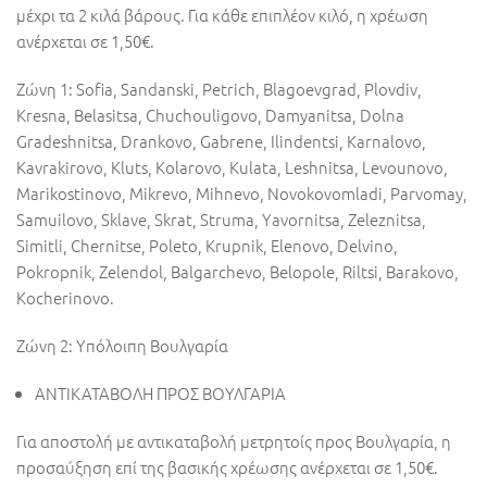
μέχρι τα 2 κιλά βάρους. Για κάθε επιπλέον κιλό, η χρέωση
ανέρχεται σε 1,50€.
Ζώνη 1: Sofia, Sandanski, Petrich, Blagoevgrad, Plovdiv,
Kresna, Belasitsa, Chuchouligovo, Damyanitsa, Dolna
Gradeshnitsa, Drankovo, Gabrene, Ilindentsi, Karnalovo,
Kavrakirovo, Kluts, Kolarovo, Kulata, Leshnitsa, Levounovo,
Marikostinovo, Mikrevo, Mihnevo, Novokoνοmladi, Parvomay,
Samuilovo, Sklave, Skrat, Struma, Yavornitsa, Zeleznitsa,
Simitli, Chernitse, Poleto, Krupnik, Elenovo, Delvino,
Pokropnik, Zelendol, Balgarchevo, Belopole, Riltsi, Barakovo,
Kocherinovo.
Ζώνη 2: Υπόλοιπη Βουλγαρία
ΑΝΤΙΚΑΤΑΒΟΛΗ ΠΡΟΣ ΒΟΥΛΓΑΡΙΑ
Για αποστολή με αντικαταβολή μετρητοίς προς Βουλγαρία, η
προσαύξηση επί της βασικής χρέωσης ανέρχεται σε 1,50€.