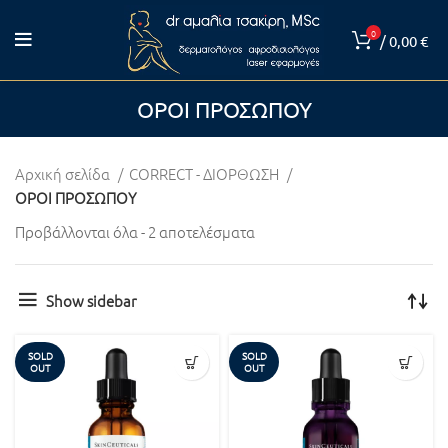
0
/
0,00
€
ΟΡΟΙ ΠΡΟΣΩΠΟΥ
Αρχική σελίδα
CORRECT - ΔΙΟΡΘΩΣΗ
ΟΡΟΙ ΠΡΟΣΩΠΟΥ
Προβάλλονται όλα - 2 αποτελέσματα
Show sidebar
SOLD
SOLD
OUT
OUT