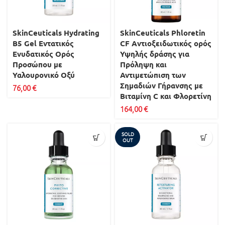
SkinCeuticals Hydrating
SkinCeuticals Phloretin
B5 Gel Εντατικός
CF Aντιοξειδωτικός ορός
Eνυδατικός Ορός
Υψηλής δράσης για
Προσώπου με
Πρόληψη και
Υαλουρονικό Οξύ
Αντιμετώπιση των
Σημαδιών Γήρανσης με
76,00
€
Βιταμίνη C και Φλορετίνη
164,00
€
SOLD
OUT