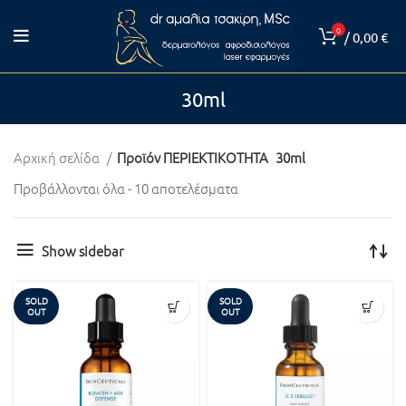
0
/
0,00
€
30ml
Αρχική σελίδα
Προϊόν ΠΕΡΙΕΚΤΙΚΟΤΗΤΑ
30ml
Προβάλλονται όλα - 10 αποτελέσματα
Show sidebar
SOLD
SOLD
OUT
OUT