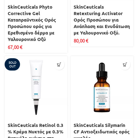
SkinCeuticals Phyto
SkinCeuticals
Corrective Gel
Retexturing Activator
Καταπραϋντικός Ορός
Ορός Προσώπου για
Προσώπου ορός για
Ανάπλαση και Ενυδάτωση
Ερεθισμένο δέρμα με
με Υαλουρονικό Οξύ.
Υαλουρονικό Οξύ
80,00
€
67,00
€
SOLD
OUT
SkinCeuticals Retinol 0.3
SkinCeuticals Silymarin
% Kρέμα Νυκτός με 0.3%
CF Aντιοξειδωτικός ορός