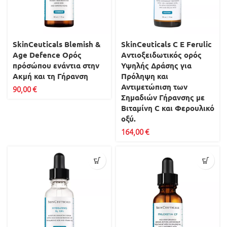
SkinCeuticals Blemish &
SkinCeuticals C E Ferulic
Age Defence Ορός
Aντιοξειδωτικός ορός
πρόσώπου ενάντια στην
Υψηλής Δράσης για
Ακμή και τη Γήρανση
Πρόληψη και
Αντιμετώπιση των
90,00
€
Σημαδιών Γήρανσης με
Βιταμίνη C και Φερουλικό
οξύ.
164,00
€