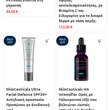
Ρετινόλη ενάντια στη
υψηλής
γήρανση
αποτελεσματικότητας, με
Βιταμίνη C και
84,00
€
Σιλυμαρίνη για το λιπαρό
δέρμα με τάση ακμής.
153,00
€
SOLD
SOLD
OUT
OUT
SkinCeuticals Ultra
SkinCeuticals ΗΑ
Facial Defence SPF50+
Intensifier Ορός με
Aντηλιακή προστασία
Υαλουρονικό Οξύ που
Προσώπου με Ενυδατική
βελτιώνει Λεπτές
υφή
γραμμές και Ρυτιδες.