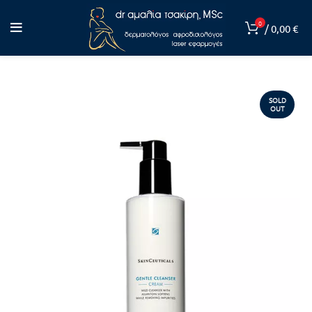
0
/
0,00
€
SOLD
OUT