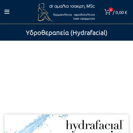
0
/
0,00
€
Υδροθεραπεία (Hydrafacial)