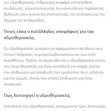
την υδροθεραπεία
. Η θεραπεία επιφέρει επιπρόσθετη
ενυδάτωση, ελαχιστοποιώντας την κοκκινίλα και παρέχοντας
βελτίωση στην εικόνα της στιλπνότητας, της σύστασης και της
λάμψης της επιδερμίδας.
Ποιος είναι ο κατάλληλος υποψήφιος για την
υδροθεραπεία;
Οι υδροθεραπείες μπορούν να εφαρμοστούν σε όλους τους
τύπους δέρματος, συμπεριλαμβανομένων και των πολύ
ευαίσθητων. Πρέπει να σημειωθεί ότι η υδροθεραπεία ανήκει
στις ήπιες θεραπείες και είναι κατάλληλη για νεαρές ηλικίες
που επιθυμούν μια ανανέωση του προσώπου τους, αλλά και
για πιο ώριμες ηλικίες που επίσης επιθυμούν μια ήπια
ανανέωση.
Πως λειτουργεί η υδροθεραπεία;
Η συσκευή της υδροθεραπείας χρησιμοποιεί τρεις λειτουργίες