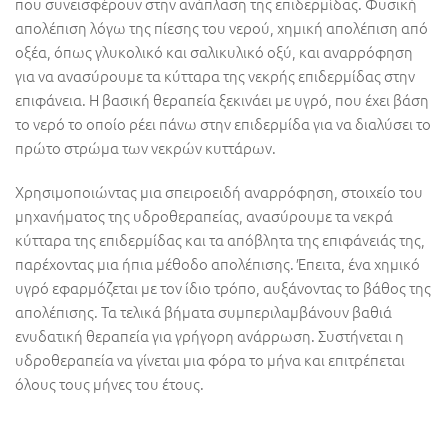
που συνεισφέρουν στην ανάπλαση της επιδερμίδας. Φυσική
απολέπιση λόγω της πίεσης του νερού, χημική απολέπιση από
οξέα, όπως γλυκολικό και σαλικυλικό οξύ, και αναρρόφηση
για να ανασύρουμε τα κύτταρα της νεκρής επιδερμίδας στην
επιφάνεια. Η βασική θεραπεία ξεκινάει με υγρό, που έχει βάση
το νερό το οποίο ρέει πάνω στην επιδερμίδα για να διαλύσει το
πρώτο στρώμα των νεκρών κυττάρων.
Χρησιμοποιώντας μια σπειροειδή αναρρόφηση, στοιχείο του
μηχανήματος της υδροθεραπείας, ανασύρουμε τα νεκρά
κύτταρα της επιδερμίδας και τα απόβλητα της επιφάνειάς της,
παρέχοντας μια ήπια μέθοδο απολέπισης. Έπειτα, ένα χημικό
υγρό εφαρμόζεται με τον ίδιο τρόπο, αυξάνοντας το βάθος της
απολέπισης. Τα τελικά βήματα συμπεριλαμβάνουν βαθιά
ενυδατική θεραπεία για γρήγορη ανάρρωση. Συστήνεται η
υδροθεραπεία να γίνεται μια φόρα το μήνα και επιτρέπεται
όλους τους μήνες του έτους.