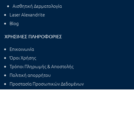
Αισθητική Δερματολογία
Laser Alexandrite
Blog
ΧΡΉΣΙΜΕΣ ΠΛΗΡΟΦΟΡΊΕΣ
Επικοινωνία
Όροι Χρήσης
Τρόποι Πληρωμής & Αποστολής
Πολιτική απορρήτου
Προστασία Προσωπικών Δεδομένων
Αυτός ο ιστότοπος χρησιμοποιεί cookies για την καλύτερη
παροχή των υπηρεσιών του, και για την ανάλυση της
επισκεψιμότητας. Με τη χρήση αυτού του ιστοτόπου,
αποδέχεστε τη χρήση των cookies.
MORE INFO
ACCEPT