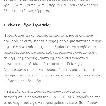
γραμμών, των ρυτίδων, των πόρων κ.ά. Είναι κατάλληλη για
όλους τους τύπους δέρματος.
Τι είναι η υδροθεραπεία;
Η υδροθεραπεία χρησιμοποιεί νερό ως μέσο απολέπισης. Η
πολυποίκιλη αυτή θεραπεία χρησιμοποιεί μία πατενταρισμένη
μηχανή για να καθαρίσει, να απολεπίσει και να αποβάλει τα
νεκρά δερματικά κύτταρα, ενώ ταυτόχρονα ενυδατώνει την
επιδερμίδα με ορούς γεμάτους με πλούσια ενυδατικά
συστατικά, αντιοξειδωτικά και πεπτίδια. Επίσης, η
Δερματολόγος μπορεί να προσαρμόσει την υδροθεραπεία,
ενσωματώνοντας προϊόντα που στοχεύουν στις συγκεκριμένες
ανάγκες της επιδερμίδα.
Με μεγάλες συγκεντρώσεις ισχυρών συστατικών,
τα
επαγγελματικά προϊόντα της SKINCEUTICALS μπορούν επίσης
να συνεργαστούν, για να συμπληρώσουν και να βοηθήσουν